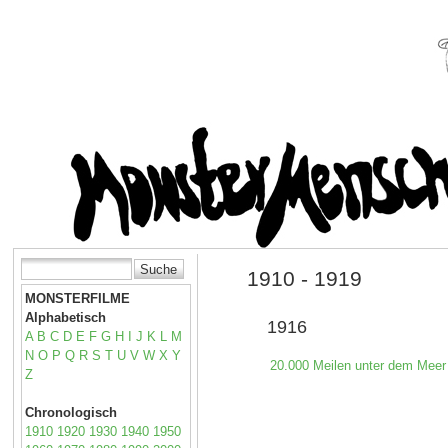
1910 - 1919
MONSTERFILME
Alphabetisch
1916
A
B
C
D
E
F
G
H
I
J
K
L
M
N
O
P
Q
R
S
T
U
V
W
X
Y
20.000 Meilen unter dem Meer
Z
Chronologisch
1910
1920
1930
1940
1950